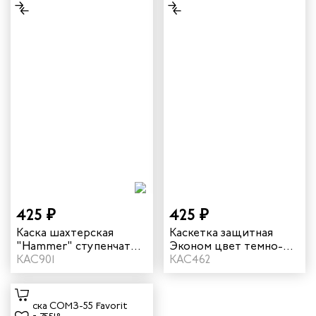
425 ₽
425 ₽
Каска шахтерская
Каскетка защитная
"Hammer" ступенчатая
Эконом цвет темно-
регулировка цвет
КАС901
синий
КАС462
оранжевый