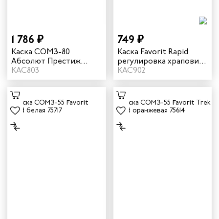
1 786 ₽
749 ₽
Каска СОМЗ-80
Каска Favorit Rapid
Абсолют Престиж
регулировка храповик
Rapid цвет белый,
КАС803
цвет оранжевый
КАС902
серый козырёк 783717