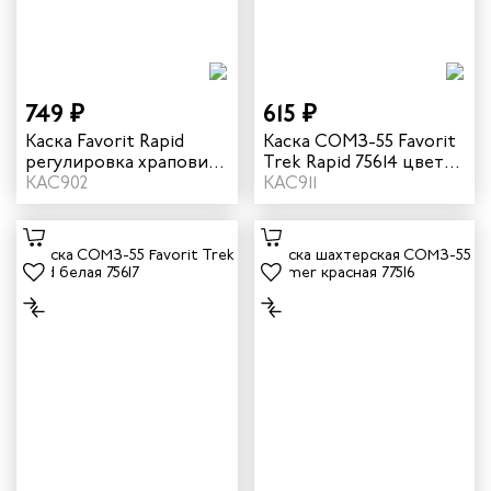
749 ₽
615 ₽
Каска Favorit Rapid
Каска СОМЗ-55 Favorit
регулировка храповик
Trek Rapid 75614 цвет
цвет белый
КАС902
оранжевый
КАС911