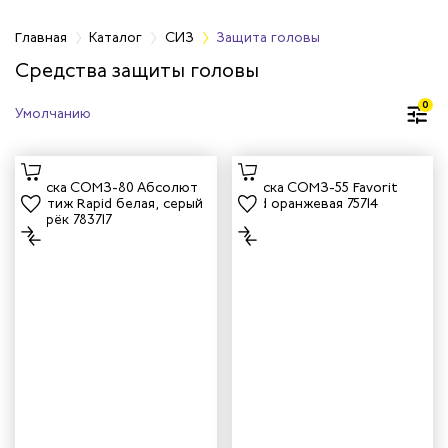
Главная
Каталог
СИЗ
Защита головы
Средства защиты головы
оловы
0
аз и лица
рганов дыхания
рганов слуха
тных работах
логические СИЗ