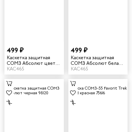
499 ₽
499 ₽
Каскетка защитная
Каскетка защитная
СОМЗ Абсолют цвет
СОМЗ Абсолют белая
оранжевый 98114
КАС465
98117
КАС465