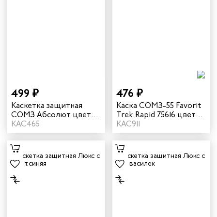
499 ₽
476 ₽
Каскетка защитная
Каска СОМЗ-55 Favorit
СОМЗ Абсолют цвет
Trek Rapid 75616 цвет
черный 98120
КАС465
красный
КАС911