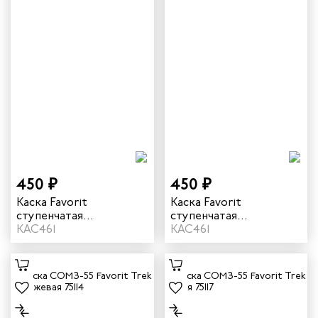
450 ₽
450 ₽
Каска Favorit
Каска Favorit
ступенчатая
ступенчатая
регулировка цвет
КАС461
регулировка цвет
КАС461
оранжевый
белый