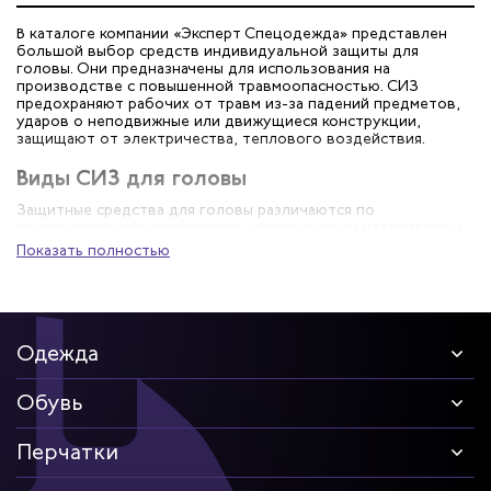
В каталоге компании «Эксперт Спецодежда» представлен
большой выбор средств индивидуальной защиты для
головы. Они предназначены для использования на
производстве с повышенной травмоопасностью. СИЗ
предохраняют рабочих от травм из-за падений предметов,
ударов о неподвижные или движущиеся конструкции,
защищают от электричества, теплового воздействия.
Виды СИЗ для головы
Защитные средства для головы различаются по
конструктивному исполнению, используемым материалам и
степени защиты сотрудников. На стройке и производстве
Показать полностью
используются такие СИЗ для головы:
Рабочие каски
. Они обеспечивают эффективную защиту
головы от механических, термических, электрических
повреждений – сильных ударов, падений, теплового
Одежда
излучения, брызг металла.
Каскетки
– облегченные защитные головные уборы в
виде бейсболки. Они предохраняют от ударов по
Обувь
неподвижным элементам, но не рассчитаны на защиту
от падающих сверху предметов. В каскетках
предусматривается вентиляция и широкий козырек,
Перчатки
поэтому они подходят для работы на улице при ярком
солнце.