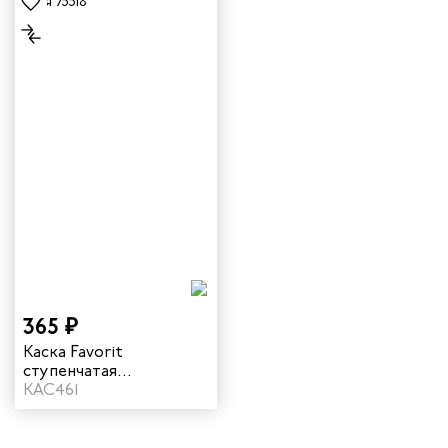
365 ₽
Каска Favorit
ступенчатая
регулировка цвет
КАС461
синий