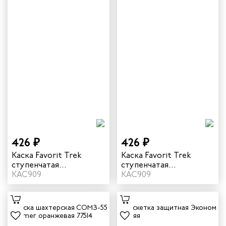
426 ₽
426 ₽
Каска Favorit Trek
Каска Favorit Trek
ступенчатая
ступенчатая
регулировка цвет
КАС909
регулировка цвет
КАС909
оранжевый
белый