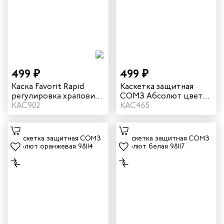
499 ₽
499 ₽
Каска Favorit Rapid
Каскетка защитная
регулировка храповик
СОМЗ Абсолют цвет
цвет желтый
КАС902
серый 98113
КАС465