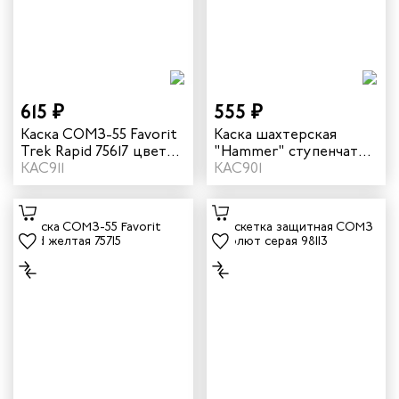
615 ₽
555 ₽
Каска СОМЗ-55 Favorit
Каска шахтерская
Trek Rapid 75617 цвет
"Hammer" ступенчатая
белый
КАС911
регулировка цвет
КАС901
красный