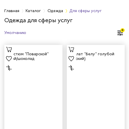
а
Главная
Каталог
Одежда
Для сферы услуг
Одежда для сферы услуг
дежда
0
дежда
ая одежда
итная одежда
вая одежда
шенных температур
сивных сред
родуги