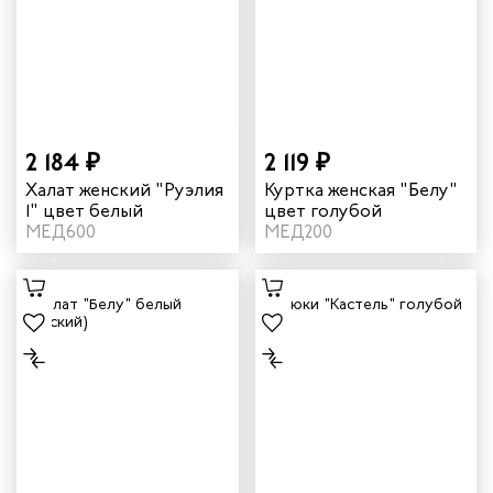
2 184 ₽
2 119 ₽
Халат женский "Руэлия
Куртка женская "Белу"
1" цвет белый
цвет голубой
МЕД600
МЕД200