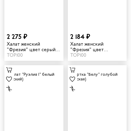
2 275 ₽
2 184 ₽
Халат женский
Халат женский
"Фрезия" цвет серый/
"Фрезия" цвет
василек
ТОР100
василек/голубой
ТОР100