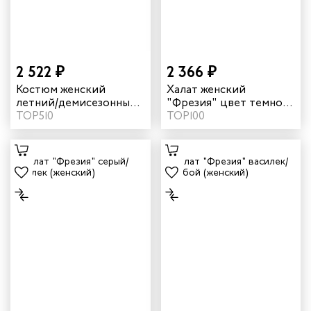
2 522 ₽
2 366 ₽
Костюм женский
Халат женский
летний/демисезонный
"Фрезия" цвет темно-
"Капель" цвет синий
ТОР510
синий/серый
ТОР100