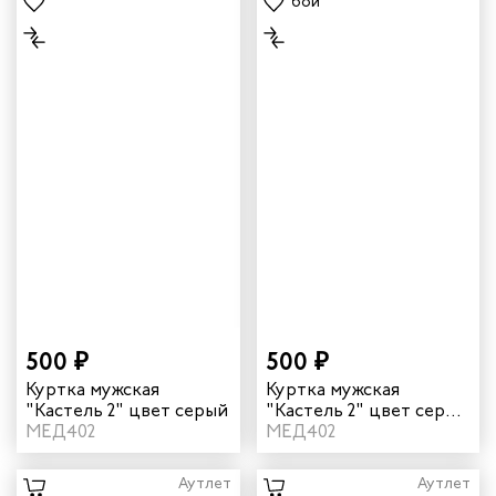
500 ₽
500 ₽
Куртка мужская
Куртка мужская
"Кастель 2" цвет серый
"Кастель 2" цвет серо-
МЕД402
голубой
МЕД402
Аутлет
Аутлет