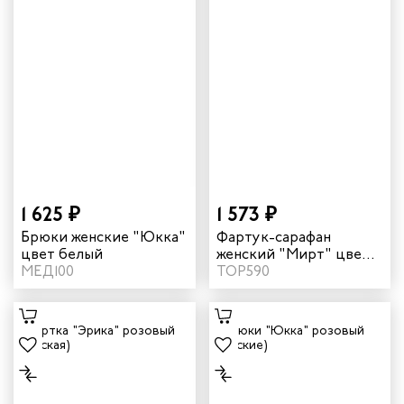
1 625 ₽
1 573 ₽
Брюки женские "Юкка"
Фартук-сарафан
цвет белый
женский "Мирт" цвет
МЕД100
василек
ТОР590