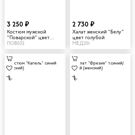
ы услуг
3 250 ₽
2 730 ₽
 и головные уборы
Костюм мужской
Халат женский "Белу"
"Поварской" цвет
цвет голубой
белый/шоколад
ПОВ502
МЕД201