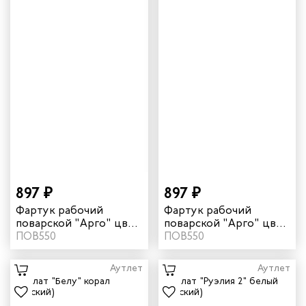
897 ₽
897 ₽
Фартук рабочий
Фартук рабочий
поварской "Арго" цвет
поварской "Арго" цвет
белый
ПОВ550
черный
ПОВ550
Аутлет
Аутлет