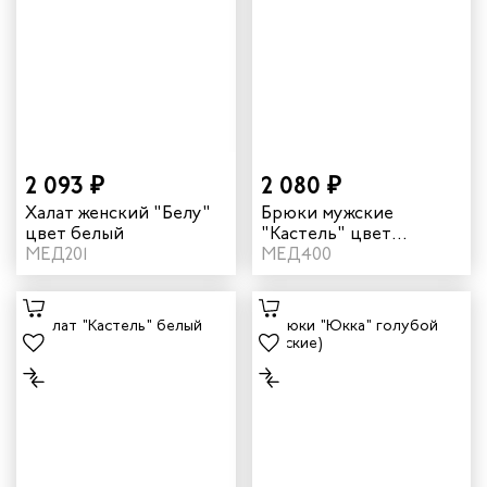
2 093 ₽
2 080 ₽
Халат женский "Белу"
Брюки мужские
цвет белый
"Кастель" цвет
МЕД201
голубой
МЕД400