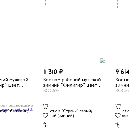
11 310 ₽
9 61
чий мужской
Костюм рабочий мужской
Костю
ир" цвет
зимний "Филигир" цвет
зимни
й/красный
серый/темно-серый
КОС525
бежев
КОС5
ое предложение
плюс кэшбэк 3%