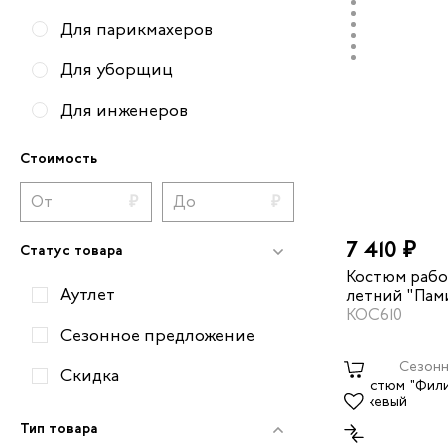
Для парикмахеров
Для уборщиц
Для инженеров
Для пекаря
Стоимость
Для электриков
Для ИТР и руководителей
7 410 ₽
Статус товара
Для поваров
Костюм рабо
Аутлет
летний "Пам
Для автосервиса
серый/черны
КОС610
Сезонное предложение
Для кондитеров
Сезонн
Скидка
Для продавцов
Тип товара
Для механиков