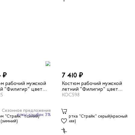
4 ₽
7 410 ₽
м рабочий мужской
Костюм рабочий мужской
й "Филигир" цвет
летний "Филигир" цвет
ый/хаки
25
серый/темно-серый
КОС598
Сезонное предложение
плюс кэшбэк 3%