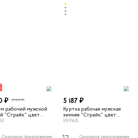
%
0 ₽
5 187 ₽
8 013 ₽
м рабочий мужской
Куртка рабочая мужская
й "Страйк" цвет
зимняя "Страйк" цвет
-синий/василек
30
серый/красный
КУР615
Сезонное предложение
Сезонное предложение