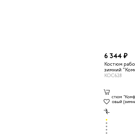
6 344 ₽
Костюм рабо
зимний "Ком
темно-серый
КОС628