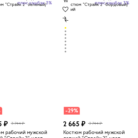
плюс кэшбэк 3%
плюс кэшбэк 3%
%
-29%
5 ₽
2 665 ₽
3 744 ₽
3 744 ₽
м рабочий мужской
Костюм рабочий мужской