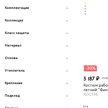
Для пусконаладчиков
Комплектация
Для складских работников
Коллекция
Для техников
Класс защиты
Вся рабочая обувь
Материал
Основа
-30%
Утеплитель
5 187 ₽
7 41
Крепление
Костюм рабо
летний "Фил
бежевый/те
КОС598
Подклад
Стелька