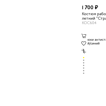
1 700 ₽
Костюм рабо
летний "Стра
серый/красн
КОС604