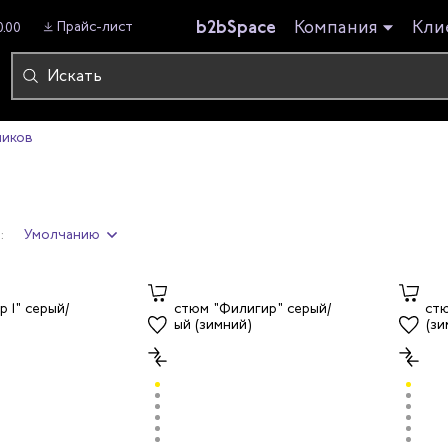
b2bSpace
Компания
Кли
Прайс-лист
0.00
ников
:
Умолчанию