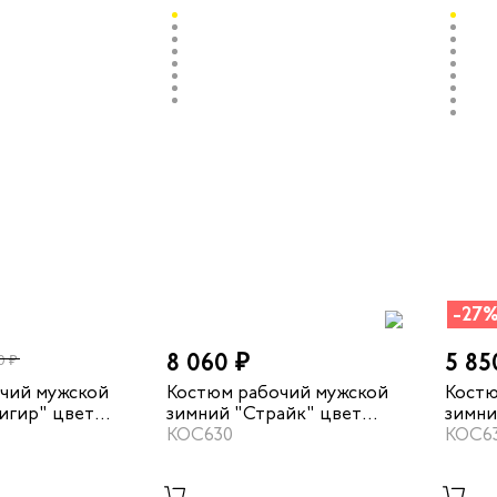
-27
8 060 ₽
5 85
0 ₽
чий мужской
Костюм рабочий мужской
Костю
игир" цвет
зимний "Страйк" цвет
зимни
мно-бежевый
серый/красный
КОС630
темно
КОС6