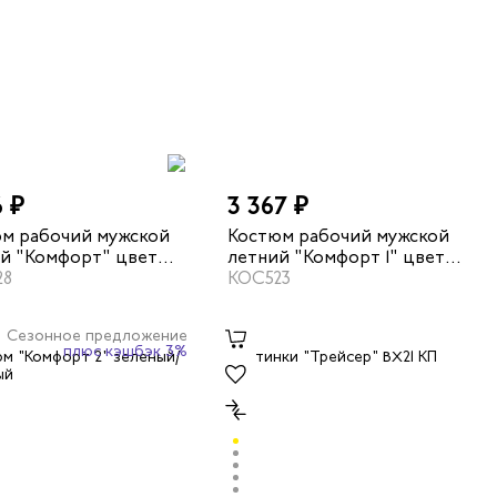
6 ₽
3 367 ₽
м рабочий мужской
Костюм рабочий мужской
й "Комфорт" цвет
летний "Комфорт 1" цвет
-синий/неоновый
28
оранжевый/серый
КОС523
Сезонное предложение
плюс кэшбэк 3%