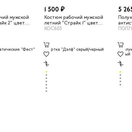
1 500 ₽
5 26
чий мужской
Костюм рабочий мужской
Полу
йк 2" цвет
летний "Страйк 1" цвет
антис
ый
синий/василек
КОС603
"Фест
ПОЛ71