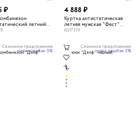
5 ₽
4 888 ₽
комбинезон
Куртка антистатическая
татический летний
летняя мужская "Фест"
" цвет серый/синий
9
цвет серый/синий
КУР719
Сезонное предложение
Сезонное предложение
плюс кэшбэк 3%
плюс кэшбэк 3%