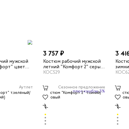
3 757 ₽
3 41
чий мужской
Костюм рабочий мужской
Костю
форт" цвет
летний "Комфорт 2" серый/
зимни
/оранжевый
оранжевый
КОС529
темно
КОС6
Аутлет
Сезонное предложение
плюс кэшбэк 3%