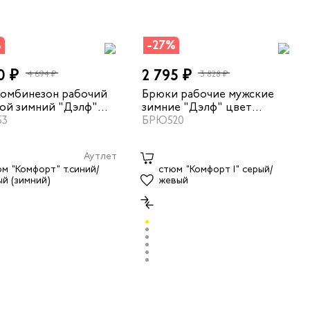
%
-27%
0 ₽
2 795 ₽
4 694 ₽
3 828 ₽
омбинезон рабочий
Брюки рабочие мужские
ой зимний "Дэлф"
зимние "Дэлф" цвет
черный
53
черный
БРЮ520
Аутлет