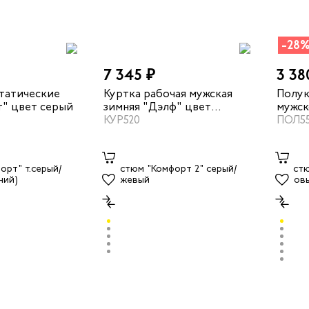
-28
7 345 ₽
3 38
татические
Куртка рабочая мужская
Полук
т" цвет серый
зимняя "Дэлф" цвет
мужск
черный
КУР520
цвет 
ПОЛ5