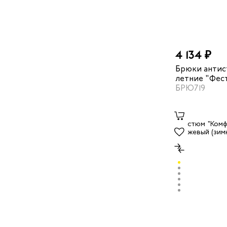
4 134 ₽
Брюки антис
летние "Фес
БРЮ719